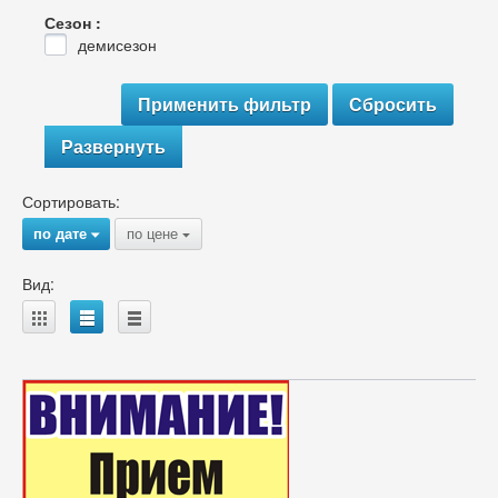
Сезон :
демисезон
Развернуть
Сортировать:
по дате
по цене
{
{
Вид:
A
B
C