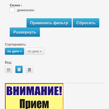
Сезон :
демисезон
Развернуть
Сортировать:
по дате
по цене
{
{
Вид:
A
B
C