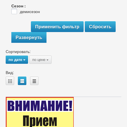
Сезон :
демисезон
Развернуть
Сортировать:
по дате
по цене
{
{
Вид:
A
B
C