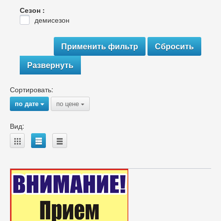
Сезон :
демисезон
Развернуть
Сортировать:
по дате
по цене
{
{
Вид:
A
B
C