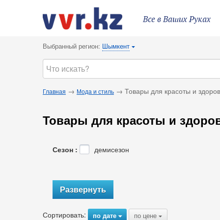
Все в Ваших Руках
Выбранный регион:
Шымкент
{
→
→ Товары для красоты и здоро
Главная
Мода и стиль
Товары для красоты и здоро
Сезон :
демисезон
Развернуть
Сортировать:
по дате
по цене
{
{