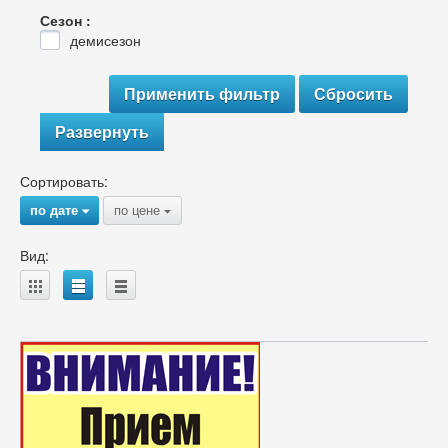
Сезон :
демисезон
Развернуть
Сортировать:
по дате
по цене
{
{
Вид:
A
B
C