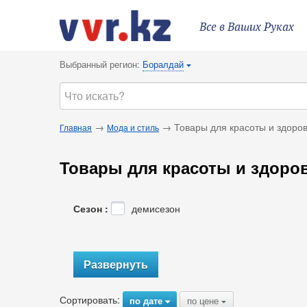
Все в Ваших Руках
Выбранный регион:
Боралдай
{
→
→ Товары для красоты и здоро
Главная
Мода и стиль
Товары для красоты и здоро
Сезон :
демисезон
Развернуть
Сортировать:
по дате
по цене
{
{