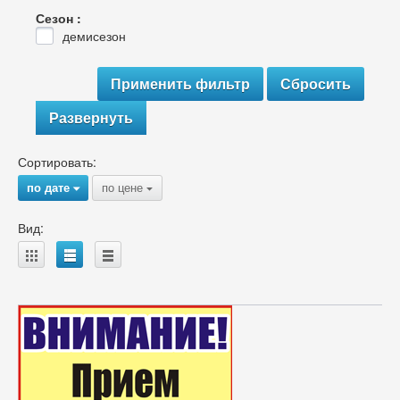
Сезон :
демисезон
Развернуть
Сортировать:
по дате
по цене
{
{
Вид:
A
B
C