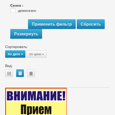
Сезон :
демисезон
Развернуть
Сортировать:
по дате
по цене
{
{
Вид:
A
B
C