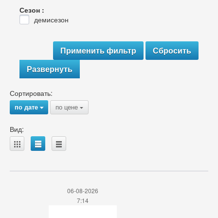
Сезон :
демисезон
Развернуть
Сортировать:
по дате
по цене
{
{
Вид:
A
B
C
06-08-2026
7:14