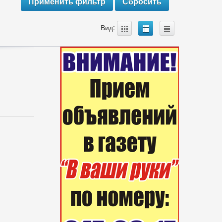
A
B
C
Вид: