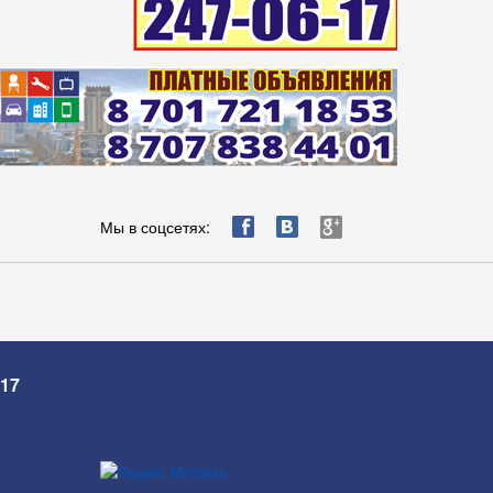
ä
æ
è
Мы в соцсетях:
-17