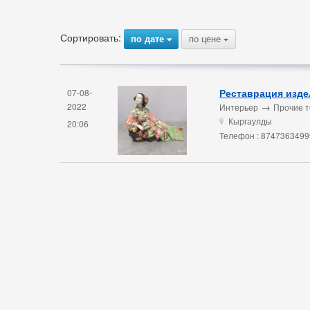
Сортировать:
по дате
по цене
{
{
Реставрация изде
07-08-
→
2022
Интерьер
Прочие т
Кыргаулды
u
20:06
Телефон : 8747363499