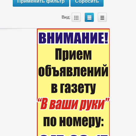
A
B
C
Вид: