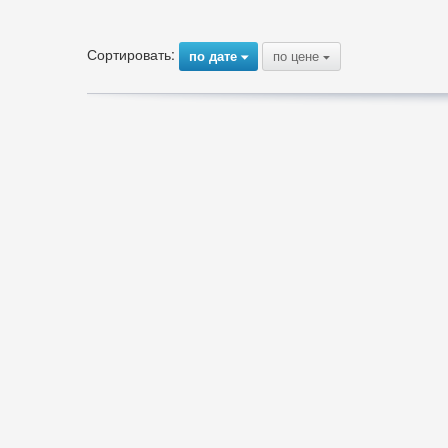
Сортировать:
по дате
по цене
{
{