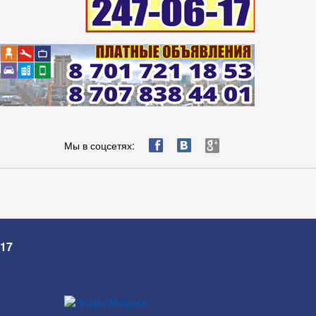
ä
æ
è
Мы в соцсетях:
-17