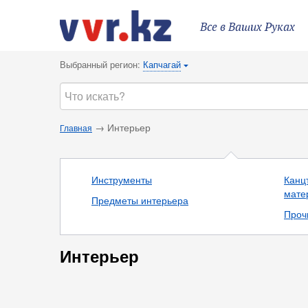
Все в Ваших Руках
Выбранный регион:
Капчагай
{
→ Интерьер
Главная
Инструменты
Канц
мате
Предметы интерьера
Проч
Интерьер