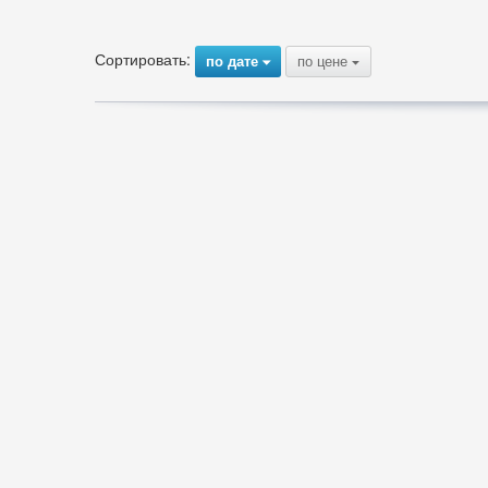
Сортировать:
по дате
по цене
{
{