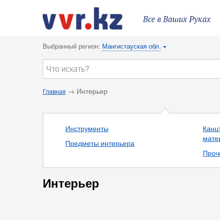
Все в Ваших Руках
Выбранный регион:
Мангистауская обл.
{
→ Интерьер
Главная
Инструменты
Канц
мате
Предметы интерьера
Проч
Интерьер