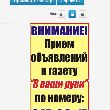
A
B
C
Вид: