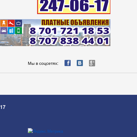
ä
æ
è
Мы в соцсетях:
-17