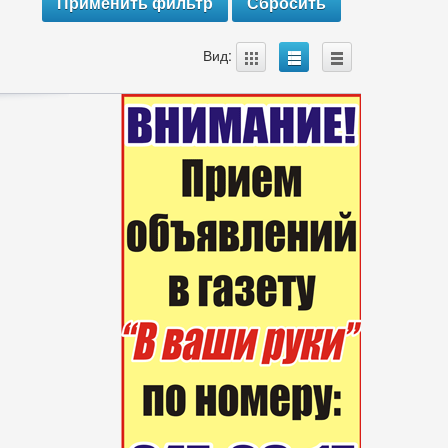
A
B
C
Вид: