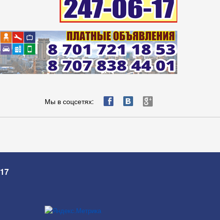
ä
æ
è
Мы в соцсетях:
-17