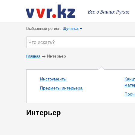
Все в Ваших Руках
Выбранный регион:
Щучинск
{
→ Интерьер
Главная
Инструменты
Канц
мате
Предметы интерьера
Проч
Интерьер