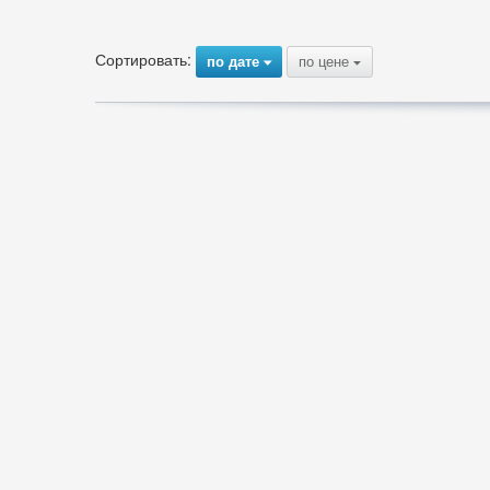
Сортировать:
по дате
по цене
{
{