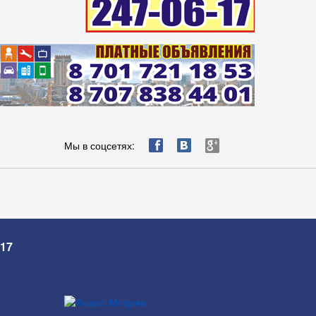
ä
æ
è
Мы в соцсетях:
-17