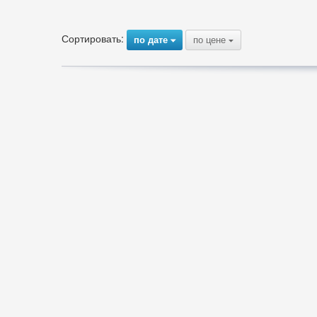
Сортировать:
по дате
по цене
{
{