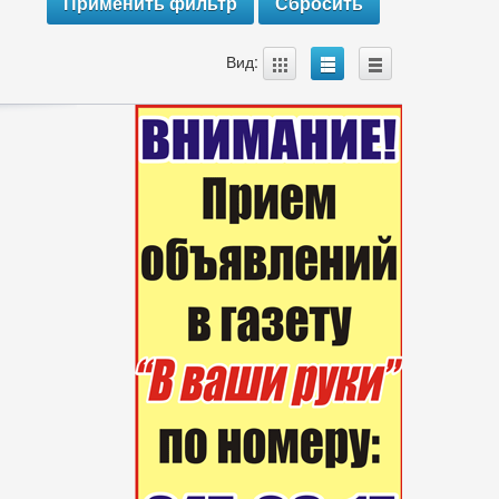
A
B
C
Вид: