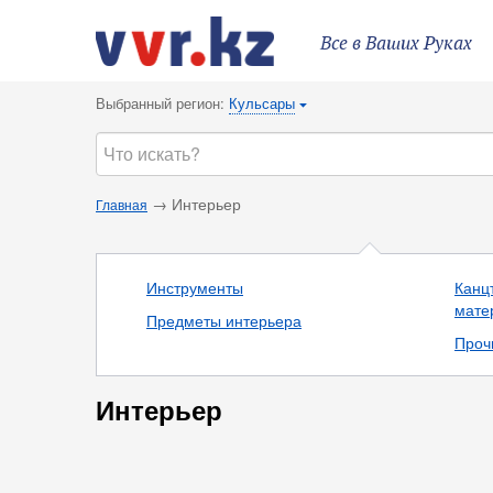
Все в Ваших Руках
Выбранный регион:
Кульсары
{
→ Интерьер
Главная
Инструменты
Канц
мате
Предметы интерьера
Проч
Интерьер