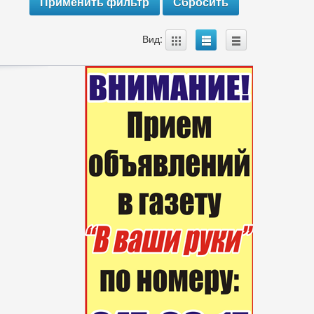
A
B
C
Вид: