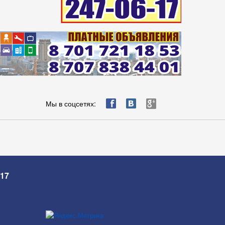
ä
æ
è
Мы в соцсетях:
-17