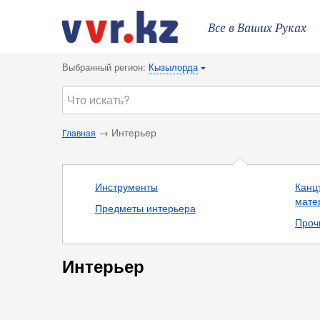
Все в Ваших Руках
Выбранный регион:
Кызылорда
{
→ Интерьер
Главная
Инструменты
Канц
мате
Предметы интерьера
Проч
Интерьер