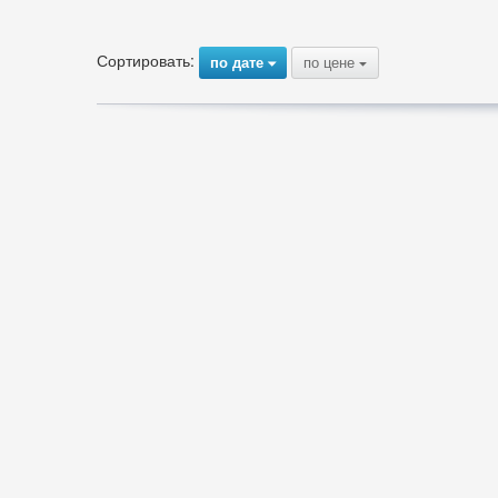
Сортировать:
по дате
по цене
{
{