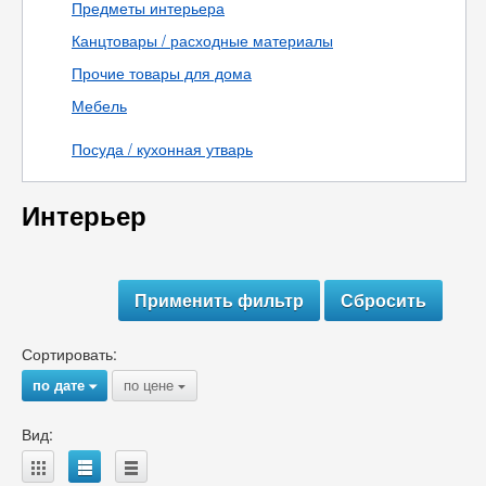
Предметы интерьера
Канцтовары / расходные материалы
Прочие товары для дома
Мебель
Посуда / кухонная утварь
Интерьер
Сортировать:
по дате
по цене
{
{
Вид:
A
B
C