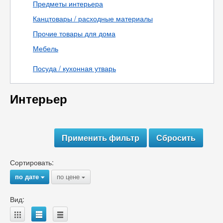
Предметы интерьера
Канцтовары / расходные материалы
Прочие товары для дома
Мебель
Посуда / кухонная утварь
Интерьер
Сортировать:
по дате
по цене
{
{
Вид:
A
B
C