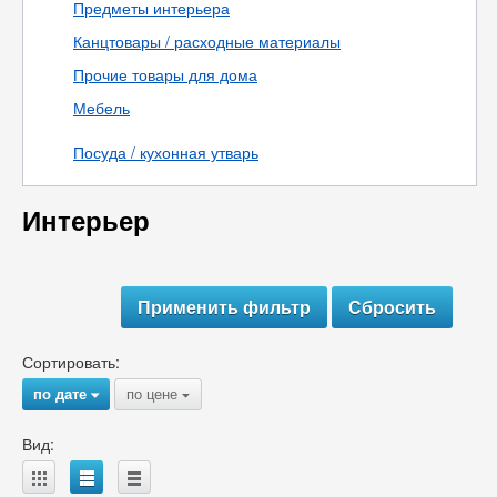
Предметы интерьера
Канцтовары / расходные материалы
Прочие товары для дома
Мебель
Посуда / кухонная утварь
Интерьер
Сортировать:
по дате
по цене
{
{
Вид:
A
B
C