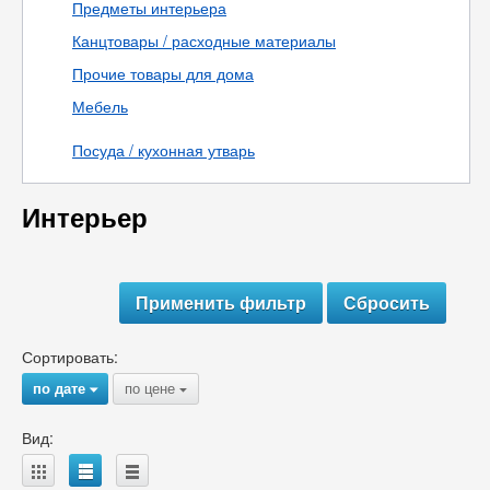
Предметы интерьера
Канцтовары / расходные материалы
Прочие товары для дома
Мебель
Посуда / кухонная утварь
Интерьер
Сортировать:
по дате
по цене
{
{
Вид:
A
B
C