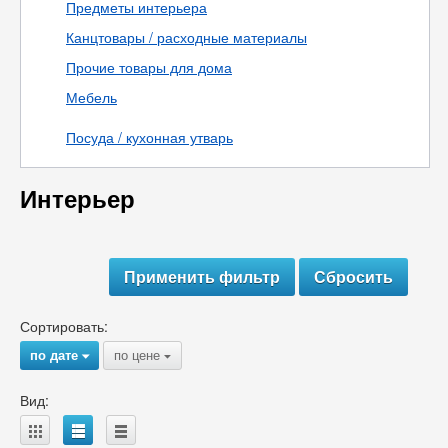
Предметы интерьера
Канцтовары / расходные материалы
Прочие товары для дома
Мебель
Посуда / кухонная утварь
Интерьер
Сортировать:
по дате
по цене
{
{
Вид:
A
B
C