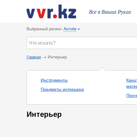
Все в Ваших Руках
Выбранный регион:
Актобе
{
→ Интерьер
Главная
Инструменты
Канц
мате
Предметы интерьера
Проч
Интерьер