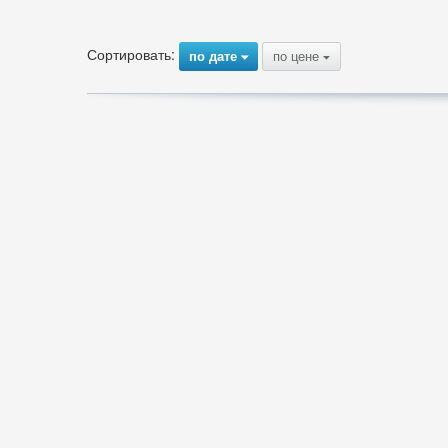
Сортировать:
по дате
по цене
{
{