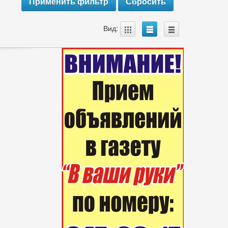
A
B
C
Вид: