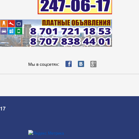
ä
æ
è
Мы в соцсетях:
-17