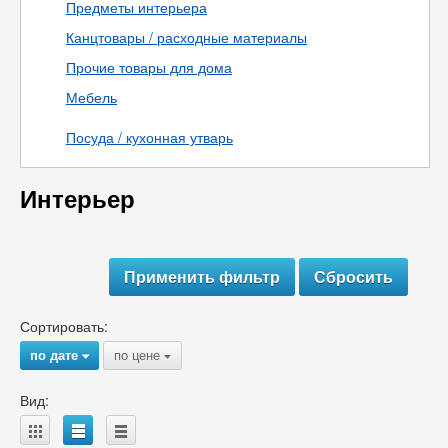
Предметы интерьера
Канцтовары / расходные материалы
Прочие товары для дома
Мебель
Посуда / кухонная утварь
Интерьер
Сортировать:
по дате
по цене
{
{
Вид:
A
B
C