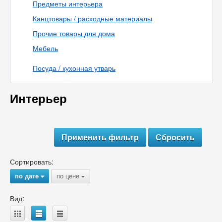
Предметы интерьера
Канцтовары / расходные материалы
Прочие товары для дома
Мебель
Посуда / кухонная утварь
Интерьер
Сортировать:
по дате
по цене
{
{
Вид:
A
B
C