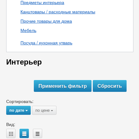
Предметы интерьера
Канцтовары / расходные материалы
Прочие товары для дома
Мебель
Посуда / кухонная утварь
Интерьер
Сортировать:
по дате
по цене
{
{
Вид:
A
B
C