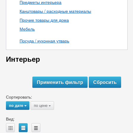
Предметы интерьера
Канцтовары / расходные материалы
Прочие товары для дома
Мебель
Посуда / кухонная утварь
Интерьер
Сортировать:
по дате
по цене
{
{
Вид:
A
B
C