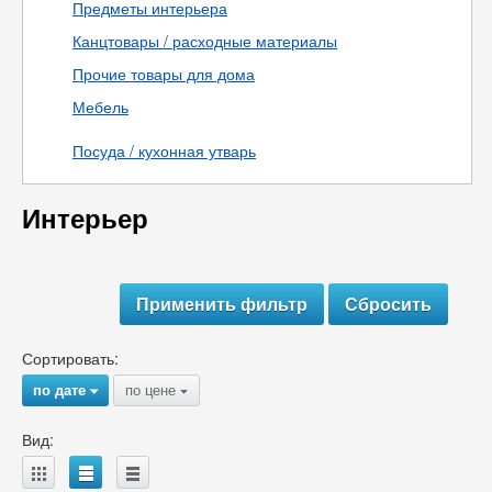
Предметы интерьера
Канцтовары / расходные материалы
Прочие товары для дома
Мебель
Посуда / кухонная утварь
Интерьер
Сортировать:
по дате
по цене
{
{
Вид:
A
B
C