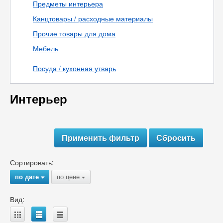
Предметы интерьера
Канцтовары / расходные материалы
Прочие товары для дома
Мебель
Посуда / кухонная утварь
Интерьер
Сортировать:
по дате
по цене
{
{
Вид:
A
B
C