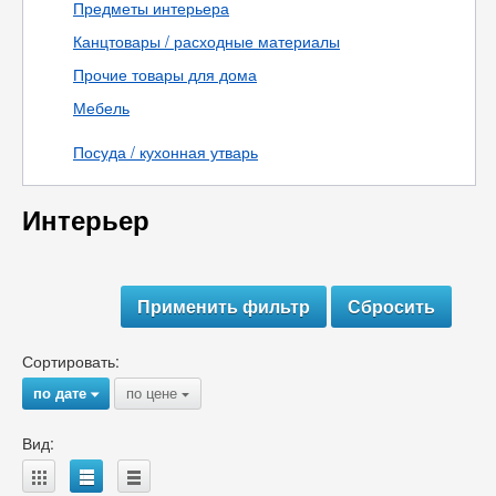
Предметы интерьера
Канцтовары / расходные материалы
Прочие товары для дома
Мебель
Посуда / кухонная утварь
Интерьер
Сортировать:
по дате
по цене
{
{
Вид:
A
B
C