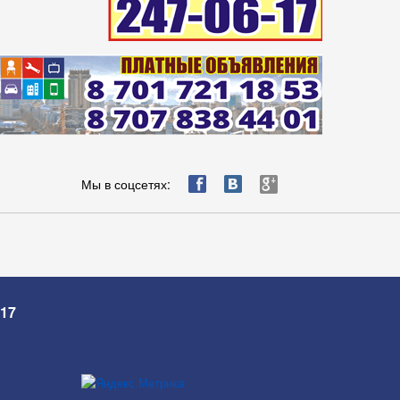
ä
æ
è
Мы в соцсетях:
-17