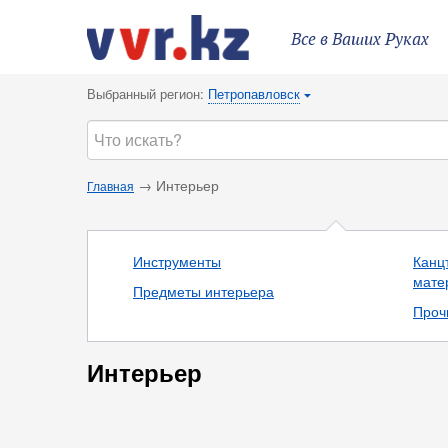
Все в Ваших Руках
Выбранный регион:
Петропавловск
{
→ Интерьер
Главная
Инструменты
Канц
мате
Предметы интерьера
Проч
Интерьер