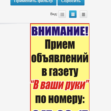
A
B
C
Вид: