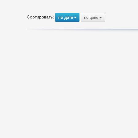
Сортировать:
по дате
по цене
{
{