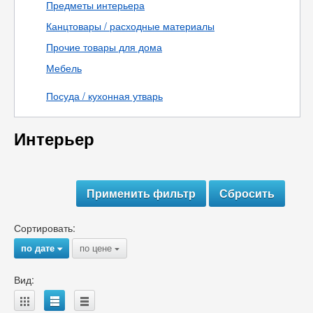
Предметы интерьера
Канцтовары / расходные материалы
Прочие товары для дома
Мебель
Посуда / кухонная утварь
Интерьер
Сортировать:
по дате
по цене
{
{
Вид:
A
B
C