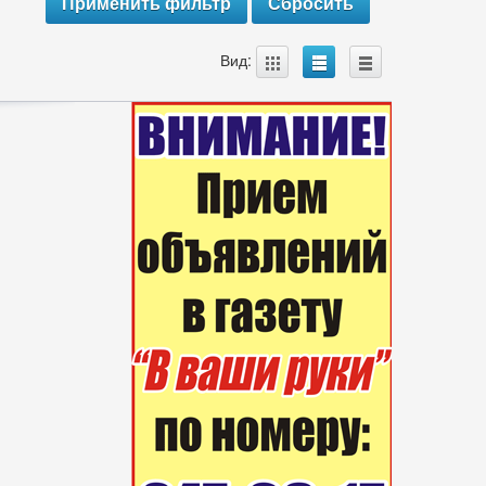
A
B
C
Вид: