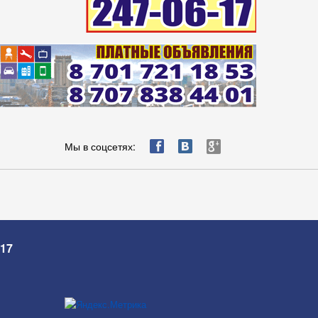
ä
æ
è
Мы в соцсетях:
-17