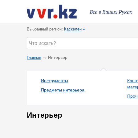
Все в Ваших Руках
Выбранный регион:
Каскелен
{
→ Интерьер
Главная
Инструменты
Канц
мате
Предметы интерьера
Проч
Интерьер