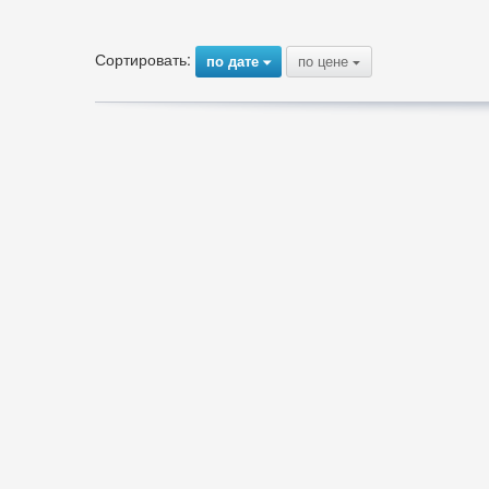
Сортировать:
по дате
по цене
{
{