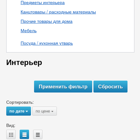
Предметы интерьера
Канцтовары / расходные материалы
Прочие товары для дома
Мебель
Посуда / кухонная утварь
Интерьер
Сортировать:
по дате
по цене
{
{
Вид:
A
B
C