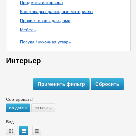
Предметы интерьера
Канцтовары / расходные материалы
Прочие товары для дома
Мебель
Посуда / кухонная утварь
Интерьер
Сортировать:
по дате
по цене
{
{
Вид:
A
B
C