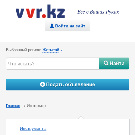
Все в Ваших Руках
Войти на сайт
.
Выбранный регион:
Жетысай
{
Найти
#
Подать объявление
Á
→ Интерьер
Главная
Инструменты