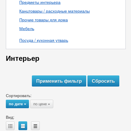
Предметы интерьера
Канцтовары / расходные материалы
Прочие товары для дома
Мебель
Посуда / кухонная утварь
Интерьер
Сортировать:
по дате
по цене
{
{
Вид:
A
B
C