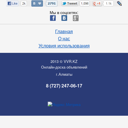
Мы в соцсетях:
ä
æ
è
Главная
О нас
Условия использования
2013 © VVR.KZ
Онлайн-доска объявлений
г.Алматы
8 (727) 247-06-17